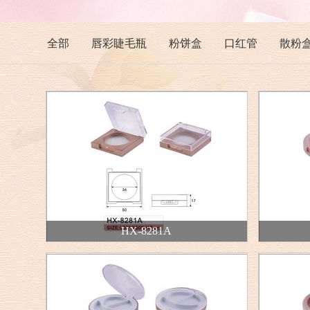
全部
唇彩睫毛瓶
粉饼盒
口红管
散粉
HX-8281A